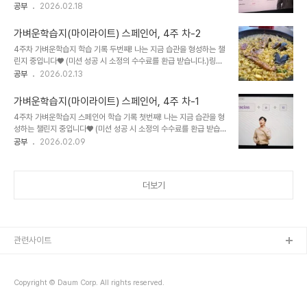
소정의 수수료를 환급 받습니다.)링크 : https://bit.ly/3Rlbb6D
공부
2026.02.18
(나라 이름), 국적(형용사), 그 나라 사람(명사) 표현은 서로 연결되어
MYLIGHTLIGHT MY WAY - 배움이 시작되는 첫 페이지
있다. 기본 구조부터 먼저 보자면국가명은 보통 고유명사로 첫 글자만
mylight.co.kr 이번 주는 설 명절 연휴라 여러모로 바쁘고 분주할 것
..
가벼운학습지(마이라이트) 스페인어, 4주 차-2
같아서 걱정이 앞선다.사실... 그래서 미리미리 강의를 시간날 때마다
4주차 가벼운학습지 학습 기록 두번째! 나는 지금 습관을 형성하는 챌
쪼개서라도 들으려고 더 애쓰게 된 것 같기도 하다^^명절 연휴에도 열
린지 중입니다♥ (미션 성공 시 소정의 수수료를 환급 받습니다.)링크
공하는 스스로를 쓰다듬으며 이번 주 기록도 시작~! 스페인어를 최근
: https://bit.ly/3Rlbb6D MYLIGHTLIGHT MY WAY - 배움이
공부
2026.02.13
에 다시 시작하고 ser 동사와 estar 동사 개념 정리했었는데... 국적
시작되는 첫 페이지mylight.co.kr 이번 주는 스페인어 단수, 복수 변
표현때문에 복습할 기회가 왔다!그럼 열심히 다시 복습에 임해주기로
화와 규칙에 대해 정리해 보려고 한다.스페인어의 단수(singular)와
^..
가벼운학습지(마이라이트) 스페인어, 4주 차-1
복수(plural)는 영어보다 조금 더 신경 쓸 게 많고 복잡하다. 왜냐하면
4주차 가벼운학습지 스페인어 학습 기록 첫번째! 나는 지금 습관을 형
스페인어는 강세 규칙도 있어서 신경 써야 하고, 성별 문제가 있어서
성하는 챌린지 중입니다♥ (미션 성공 시 소정의 수수료를 환급 받습
명사뿐 아니라 관사·형용사도 같이 변하기 때문이다. 그래서 기억에 잘
니다.)링크 : https://bit.ly/3Rlbb6D MYLIGHTLIGHT MY WAY
공부
2026.02.09
남고, 흐릿해질 때 다시 찾았을 때 한 눈에 이해하기 쉽게 아주 체계적
- 배움이 시작되는 첫 페이지mylight.co.kr 스페인어는 감사–호응,
으로 정리해두려고 한다. 스페인어 복수 기본 개..
사과–호응 표현이 상황·톤에 따라 꽤 다양하다. 사실 지난 주에 강의
들으면서 끝냈어야 했는데~ 지난 주에 바쁘고 정리할 내용도 많아서
더보기
미뤘다^^;암튼, 여행 중에도 자주 사용하게 될 표현들이라서 바로 써먹
기 좋게 생각난 김에 정리해 두려고 한다. 감사 표현 기본Gracias.고
마워요 / 고마워 Muchas gracias.정말 감사합니다 Mil gracias.
너무너무 고마워요 (회화체, 감정 있음)..
관련사이트
Copyright © Daum Corp. All rights reserved.