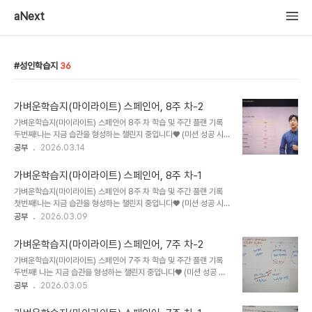
aNext
성인학습지
36
가벼운학습지(마이라이트) 스페인어, 8주 차-2
가벼운학습지(마이라이트) 스페인어 8주 차 학습 및 주간 플랜 기록
두번째!나는 지금 습관을 형성하는 챌린지 중입니다♥ (미션 성공 시
소정의 수수료를 환급 받습니다.)링크 : https://bit.ly/3Rlbb6D
공부
2026.03.14
MYLIGHTLIGHT MY WAY - 배움이 시작되는 첫 페이지
mylight.co.kr 8주 차 학습 기록 두번째가벼운학습지로 스페인어
가벼운학습지(마이라이트) 스페인어, 8주 차-1
공부를 다시 시작하고 차근차근 자연스럽게 기존에 알던 단어들이나
가벼운학습지(마이라이트) 스페인어 8주 차 학습 및 주간 플랜 기록
문법들을 기억에서 재소환하고 있던 중이라 있고 있었던 스페인어의
첫번째!나는 지금 습관을 형성하는 챌린지 중입니다♥ (미션 성공 시
어려운 점... 동사 변화가 드디어 시작된다 ㅎㅎㅎ 뭐 자연스럽게 이미
소정의 수수료를 환급 받습니다.)링크 : https://bit.ly/3Rlbb6D
공부
2026.03.09
시작되었지만 규칙 변형의 틀? 법칙을 정리하고 가는 게 맞지^^ 그래
MYLIGHTLIGHT MY WAY - 배움이 시작되는 첫 페이지
서 시작은 가볍게 -ar 동사 부터! 스페인어 현재시제 규칙 동사 중 -ar
mylight.co.kr 8주 차 가벼운학습지 스페인어 학습 기록 및 지난주
동사 변형을..
가벼운학습지(마이라이트) 스페인어, 7주 차-2
학습 내용 복습 정리 지난 주에 위치 표현 전치사들과 숫자 표현 공부
가벼운학습지(마이라이트) 스페인어 7주 차 학습 및 주간 플랜 기록
했으니까 복습 정리부터 하고 간다. 먼저 장소 표현할 때 사용하게 될
두번째! 나는 지금 습관을 형성하는 챌린지 중입니다♥ (미션 성공 시
위치 전치사들을 깔끔하게 정리해 둔다. en기본 의미: ~에 / ~안에 /
소정의 수수료를 환급 받습니다.)링크 : https://bit.ly/3Rlbb6D
공부
2026.03.05
~에서가장 기본적인 장소 표현 전치사.Estoy en casa.나는 집에 있
MYLIGHTLIGHT MY WAY - 배움이 시작되는 첫 페이지
다.El banco está en Seúl.은행은 서울에 있다. ..
mylight.co.kr 7주 차 두번째 학습 기록 스페인어 숫자와 수량 형용