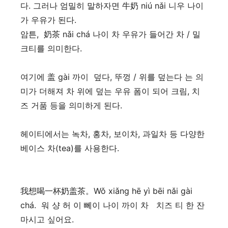
다. 그러나 엄밀히 말하자면 牛奶 niú nǎi 니우 나이
가 우유가 된다.
암튼, 奶茶 nǎi chá 나이 차 우유가 들어간 차 / 밀
크티를 의미한다.
여기에 盖 gài 까이 덮다, 뚜껑 / 위를 덮는다 는 의
미가 더해져 차 위에 덮는 우유 폼이 되어 크림, 치
즈 거품 등을 의미하게 된다.
헤이티에서는 녹차, 홍차, 보이차, 과일차 등 다양한
베이스 차(tea)를 사용한다.
我想喝一杯奶盖茶。Wǒ xiǎng hē yì bēi nǎi gài
chá. 워 샹 허 이 뻬이 나이 까이 차 치즈 티 한 잔
마시고 싶어요.