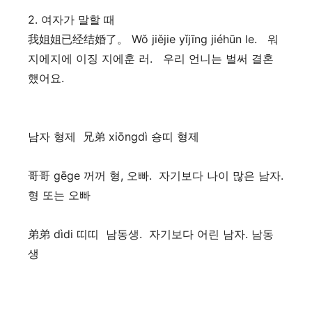
2. 여자가 말할 때
我姐姐已经结婚了。 Wǒ jiějie yǐjīng jiéhūn le. 워
지에지에 이징 지에훈 러. 우리 언니는 벌써 결혼
했어요.
남자 형제 兄弟 xiōngdì 숑띠 형제
哥哥 gēge 꺼꺼 형, 오빠. 자기보다 나이 많은 남자.
형 또는 오빠
弟弟 dìdi 띠띠 남동생. 자기보다 어린 남자. 남동
생