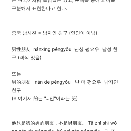
는 한국어처럼 줄임말은 없고, 문맥을 통해 의미를
구분해서 표현한다고 한다.
중국 남사친 = 남자인 친구 (연인이 아님)
男性朋友 nánxìng péngyǒu 난싱 펑요우 남성 친
구 (격식 있음)
또는
男的朋友 nán de péngyǒu 난 더 펑요우 남자인
친구
(※ 여기서 的는 "…인"이라는 뜻)
他只是我的男的朋友，不是男朋友。 Tā zhǐ shì wǒ