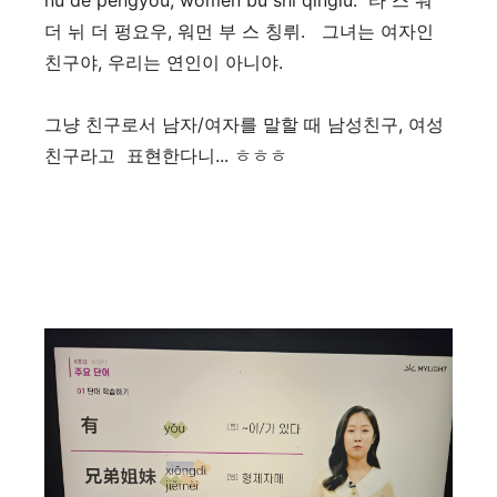
nǚ de péngyǒu, wǒmen bú shì qínglǚ. 타 스 워
더 뉘 더 펑요우, 워먼 부 스 칭뤼. 그녀는 여자인
친구야, 우리는 연인이 아니야.
그냥 친구로서 남자/여자를 말할 때 남성친구, 여성
친구라고 표현한다니... ㅎㅎㅎ