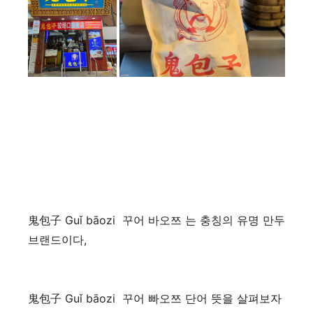
鬼包子 Guǐ bāozi 꾸어 바오쯔 는 충칭의 유명 만두
브랜드이다,
鬼包子 Guǐ bāozi 꾸어 빠오쯔 단어 뜻을 살펴보자