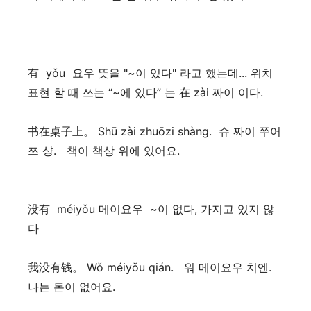
有 yǒu 요우 뜻을 "~이 있다" 라고 했는데... 위치
표현 할 때 쓰는 “~에 있다” 는 在 zài 짜이 이다.
书在桌子上。 Shū zài zhuōzi shàng. 슈 짜이 쭈어
쯔 샹. 책이 책상 위에 있어요.
没有 méiyǒu 메이요우 ~이 없다, 가지고 있지 않
다
我没有钱。 Wǒ méiyǒu qián. 워 메이요우 치엔.
나는 돈이 없어요.