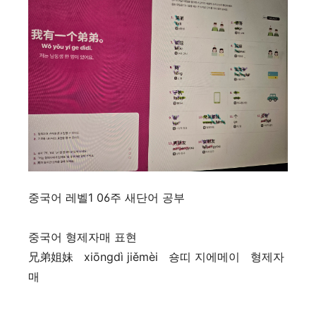
중국어 레벨1 06주 새단어 공부
중국어 형제자매 표현
兄弟姐妹 xiōngdì jiěmèi 숑띠 지에메이 형제자
매