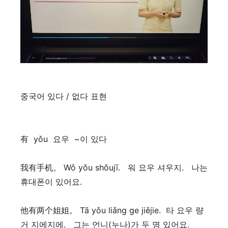
중국어 있다 / 없다 표현
有 yǒu 요우 ~이 있다
我有手机。 Wǒ yǒu shǒujī. 워 요우 셔우지. 나는
휴대폰이 있어요.
他有两个姐姐。 Tā yǒu liǎng ge jiějie. 타 요우 량
거 지에지에. 그는 언니(누나)가 두 명 있어요.