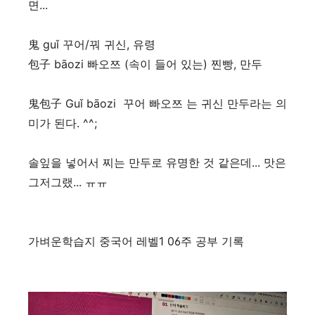
면...
鬼 guǐ 꾸어/꿔 귀신, 유령
包子 bāozi 빠오쯔 (속이 들어 있는) 찐빵, 만두
鬼包子 Guǐ bāozi 꾸어 빠오쯔 는 귀신 만두라는 의
미가 된다. ^^;
솔잎을 넣어서 찌는 만두로 유명한 것 같은데... 맛은
그저그랬... ㅠㅠ
가벼운학습지 중국어 레벨1 06주 공부 기록